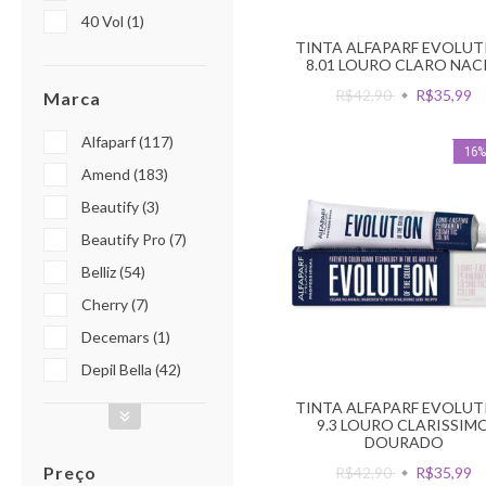
40 Vol (1)
TINTA ALFAPARF EVOLUT
8.01 LOURO CLARO NAC
R$42,90
R$35,99
Marca
Alfaparf (117)
16
Amend (183)
Beautify (3)
Beautify Pro (7)
Belliz (54)
Cherry (7)
Decemars (1)
Depil Bella (42)
TINTA ALFAPARF EVOLUT
9.3 LOURO CLARISSIM
DOURADO
Preço
R$42,90
R$35,99