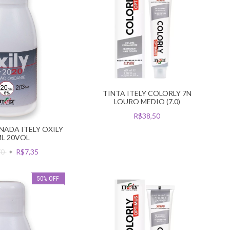
TINTA ITELY COLORLY 7N
LOURO MEDIO (7.0)
R$38,50
ADA ITELY OXILY
L 20VOL
70
R$7,35
50
%
OFF