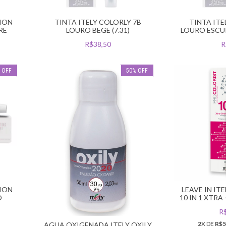
ION
TINTA ITELY COLORLY 7B
TINTA ITE
RE
LOURO BEGE (7.31)
LOURO ESCUR
R$38,50
R
%
OFF
50
%
OFF
ION
LEAVE IN IT
O
10 IN 1 XTR
R
2
X DE
R$5
AGUA OXIGENADA ITELY OXILY