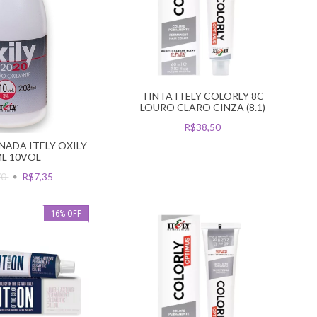
TINTA ITELY COLORLY 8C
LOURO CLARO CINZA (8.1)
R$38,50
ADA ITELY OXILY
L 10VOL
70
R$7,35
16
%
OFF