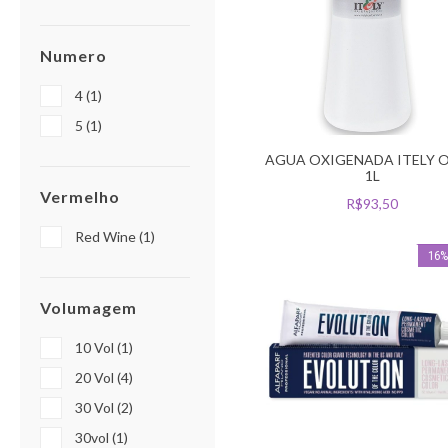
Numero
4 (1)
5 (1)
AGUA OXIGENADA ITELY O
1L
Vermelho
R$93,50
Red Wine (1)
16
Volumagem
10 Vol (1)
20 Vol (4)
30 Vol (2)
30vol (1)