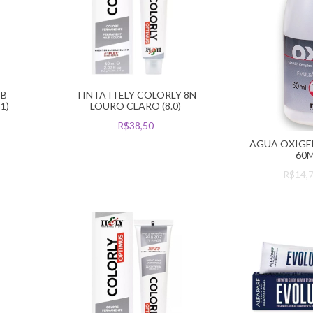
8B
TINTA ITELY COLORLY 8N
1)
LOURO CLARO (8.0)
R$38,50
AGUA OXIGEN
60M
R$14,