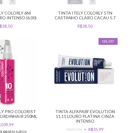
LY COLORLY 6NI
TINTA ITELY COLORLY 5TN
O INTENSO (6.00)
CASTANHO CLARO CACAU 5.7
$38,50
R$38,50
16
%
OFF
ELY PRO COLORIST
TINTA ALFAPARF EVOLUTION
A-ORDINHAIR 250ML
11.11 LOURO PLATINA CINZA
INTENSO
$109,99
R$42,90
R$35,99
5,00
SEM JUROS