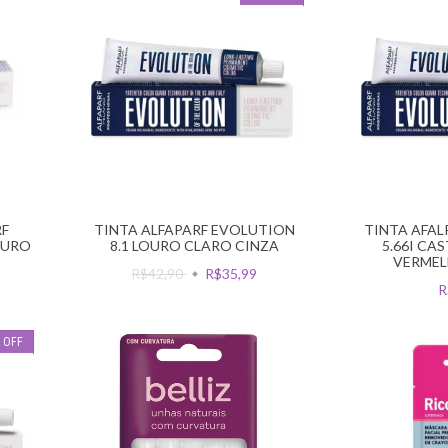
RF
TINTA ALFAPARF EVOLUTION
TINTA AFAL
CURO
8.1 LOURO CLARO CINZA
5.66I CA
VERMEL
R$42,90
R$35,99
R
%
OFF