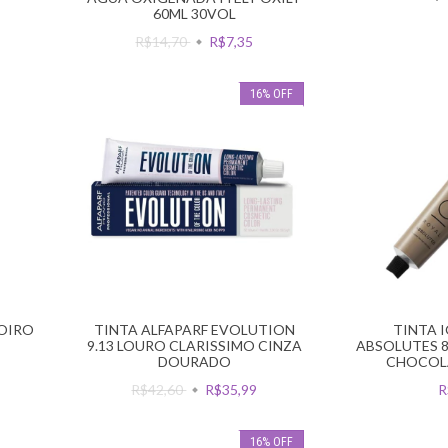
60ML 30VOL
R$14,70
R$7,35
16
%
OFF
LOIRO
TINTA ALFAPARF EVOLUTION
TINTA 
9.13 LOURO CLARISSIMO CINZA
ABSOLUTES 8
DOURADO
CHOCOL
R$42,60
R$35,99
R
16
%
OFF