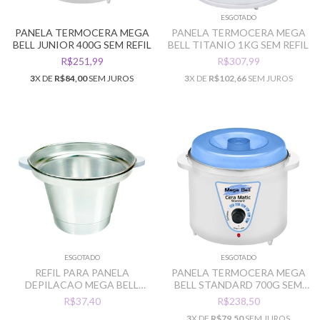
ESGOTADO
PANELA TERMOCERA MEGA
PANELA TERMOCERA MEGA
BELL JUNIOR 400G SEM REFIL
BELL TITANIO 1KG SEM REFIL
R$251,99
R$307,99
3
X DE
R$84,00
SEM JUROS
3
X DE
R$102,66
SEM JUROS
ESGOTADO
ESGOTADO
REFIL PARA PANELA
PANELA TERMOCERA MEGA
DEPILACAO MEGA BELL
BELL STANDARD 700G SEM
STANDARD 900G
REFIL
R$37,40
R$238,50
3
X DE
R$79,50
SEM JUROS