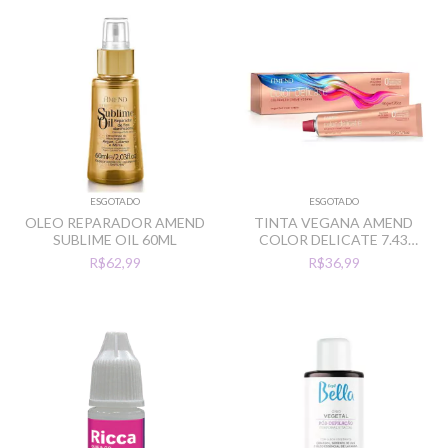
ESGOTADO
ESGOTADO
OLEO REPARADOR AMEND
TINTA VEGANA AMEND
SUBLIME OIL 60ML
COLOR DELICATE 7.43
LOURO MEDIO ACOBREADO
R$62,99
R$36,99
DOURADO