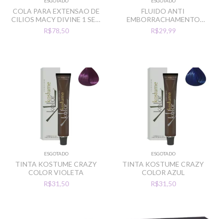
ESGOTADO
ESGOTADO
COLA PARA EXTENSAO DE
FLUIDO ANTI
CILIOS MACY DIVINE 1 SEG
EMBORRACHAMENTO
3ML
KOSTUME K.FIBER REPAIR
R$78,50
R$29,99
PLEX SOS
ESGOTADO
ESGOTADO
TINTA KOSTUME CRAZY
TINTA KOSTUME CRAZY
COLOR VIOLETA
COLOR AZUL
R$31,50
R$31,50