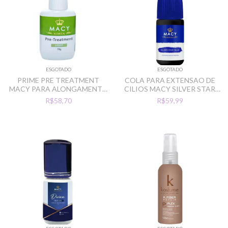
ESGOTADO
ESGOTADO
PRIME PRE TREATMENT
COLA PARA EXTENSAO DE
MACY PARA ALONGAMENTO
CILIOS MACY SILVER STAR
DE CILIOS 15G
GLUE 1 SEG 3ML
R$58,70
R$59,99