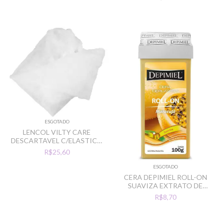
ESGOTADO
LENCOL VILTY CARE
DESCARTAVEL C/ELASTICO
2,15MTX90CM C/10UN
R$25,60
ESGOTADO
CERA DEPIMIEL ROLL-ON
SUAVIZA EXTRATO DE
MARACUJA
R$8,70