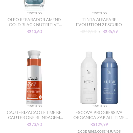
ESGOTADO
ESGOTADO
OLEO REPARADOR AMEND
TINTA ALFAPARF
GOLD BLACK NUTRITIVE
EVOLUTION 2 ESCURO
CAB CACHEADOS 30ML
R$13,60
R$42,90
R$35,99
ESGOTADO
ESGOTADO
CAUTERIZACAO LET ME BE
ESCOVA PROGRESSIVA
CAUTER ONE BLINDAGEM
ORGANICA ZAP ALL TIME
DO FIO 500ML
BLUE LOIRO
R$73,90
R$129,99
2
X DE
R$65,00
SEM JUROS