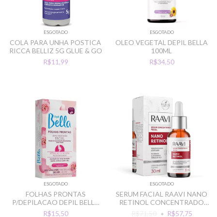
ESGOTADO
ESGOTADO
COLA PARA UNHA POSTICA
OLEO VEGETAL DEPIL BELLA
RICCA BELLIZ 5G GLUE & GO
100ML
R$11,99
R$34,50
ESGOTADO
ESGOTADO
FOLHAS PRONTAS
SERUM FACIAL RAAVI NANO
P/DEPILACAO DEPIL BELLA
RETINOL CONCENTRADO
ROSTO PETALA DE ROSAS
30ML ANTI RUGAS
R$15,50
R$71,50
R$57,75