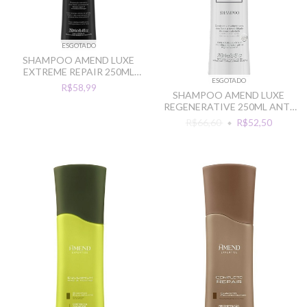
ESGOTADO
SHAMPOO AMEND LUXE
EXTREME REPAIR 250ML
ESGOTADO
REPARACAO INTENSA
R$58,99
SHAMPOO AMEND LUXE
REGENERATIVE 250ML ANTI
ENVELHECIMENTO
R$66,60
R$52,50