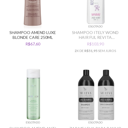
ESGOTADO
SHAMPOO AMEND LUXE
SHAMPOO ITELY WOND
BLONDE CARE 250ML
HAIR FUL REVITA
REESTRUTURANTE 250ML
R$67,60
R$103,90
2
X DE
R$51,95
SEM JUROS
ESGOTADO
ESGOTADO