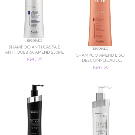
ESGOTADO
SHAMPOO ANTI CASPA E
ESGOTADO
ANTI QUEBRA AMEND 250ML
SHAMPOO AMEND LISO
R$45,99
DESCOMPLICADO
SUAVIZANTE ANTI FRIZZ
R$49,50
250ML