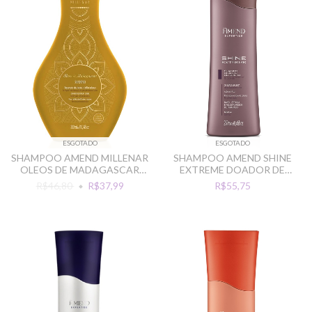
ESGOTADO
ESGOTADO
SHAMPOO AMEND MILLENAR
SHAMPOO AMEND SHINE
OLEOS DE MADAGASCAR
EXTREME DOADOR DE
300ML
BRILHO 250ML
R$46,80
R$37,99
R$55,75