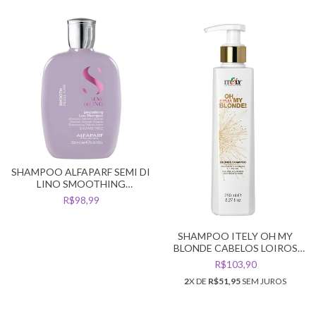
SHAMPOO ALFAPARF SEMI DI
LINO SMOOTHING
DISCIPLINANTE 250ML
R$98,99
SHAMPOO ITELY OH MY
BLONDE CABELOS LOIROS
250ML
R$103,90
2
X DE
R$51,95
SEM JUROS