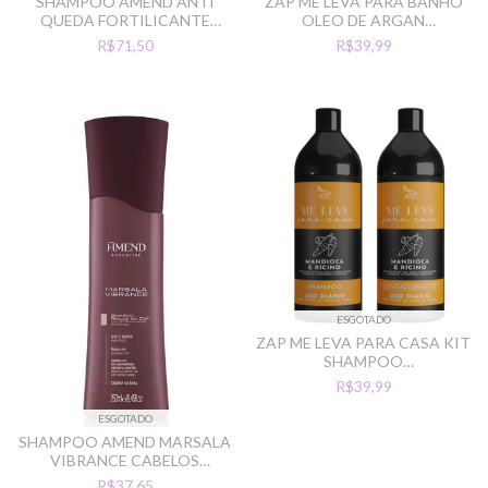
SHAMPOO AMEND ANTI
ZAP ME LEVA PARA BANHO
QUEDA FORTILICANTE
OLEO DE ARGAN
250ML
SHAMPOO+CONDICIONADO
R$71,50
R$39,99
R
ESGOTADO
ZAP ME LEVA PARA CASA KIT
SHAMPOO
CONDICIONADOR 2L
R$39,99
ESGOTADO
SHAMPOO AMEND MARSALA
VIBRANCE CABELOS
AVERMELHADOS 250ML
R$37,65