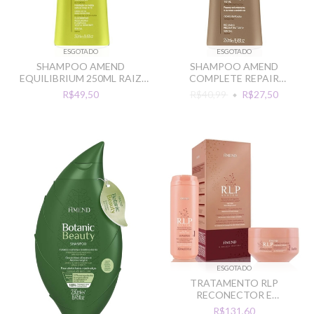
ESGOTADO
ESGOTADO
SHAMPOO AMEND
SHAMPOO AMEND
EQUILIBRIUM 250ML RAIZ
COMPLETE REPAIR
OLEOSA PONTA SECA
RECONSTRUTOR 250ML
R$49,50
R$40,99
R$27,50
ESGOTADO
TRATAMENTO RLP
RECONECTOR E
PREENCHIMENTO CAPILAR
R$131,60