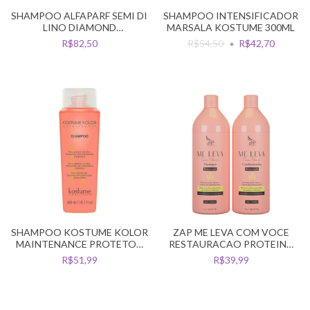
SHAMPOO ALFAPARF SEMI DI
SHAMPOO INTENSIFICADOR
LINO DIAMOND
MARSALA KOSTUME 300ML
ILLUMINATING 250ML
R$82,50
R$54,50
R$42,70
SHAMPOO KOSTUME KOLOR
ZAP ME LEVA COM VOCE
MAINTENANCE PROTETOR
RESTAURACAO PROTEINA
DA COR 300ML
DO TRIGO KIT 2L
R$51,99
R$39,99