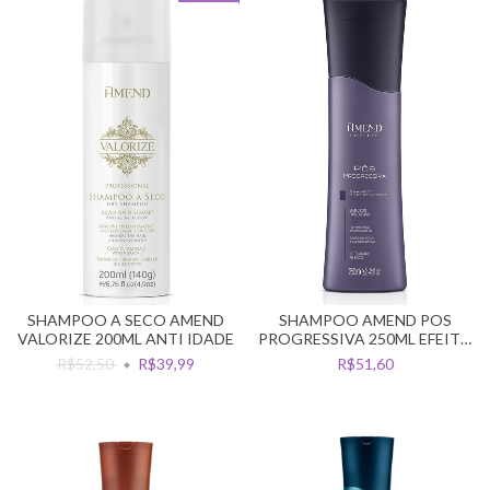
SHAMPOO A SECO AMEND
SHAMPOO AMEND POS
VALORIZE 200ML ANTI IDADE
PROGRESSIVA 250ML EFEITO
LISO PROLONGADO
R$52,50
R$39,99
R$51,60