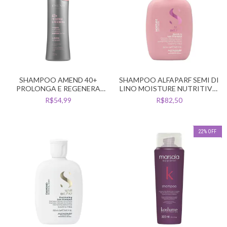
SHAMPOO AMEND 40+
SHAMPOO ALFAPARF SEMI DI
PROLONGA E REGENERA
LINO MOISTURE NUTRITIVO
250ML
250ML
R$54,99
R$82,50
22
%
OFF