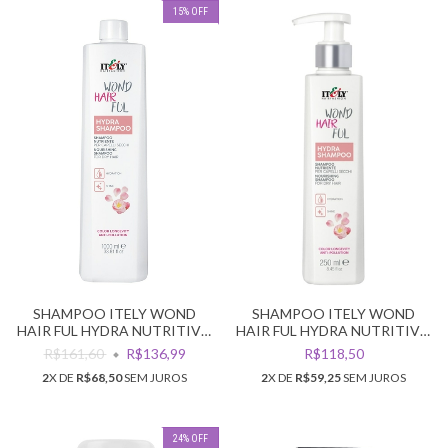
15
%
OFF
SHAMPOO ITELY WOND
SHAMPOO ITELY WOND
HAIR FUL HYDRA NUTRITIVO
HAIR FUL HYDRA NUTRITIVO
1L
250ML
R$161,60
R$136,99
R$118,50
2
X DE
R$68,50
SEM JUROS
2
X DE
R$59,25
SEM JUROS
24
%
OFF