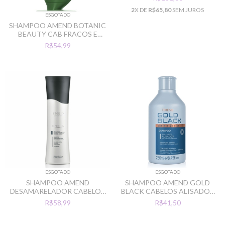
AMEND
2
X DE
R$65,80
SEM JUROS
ESGOTADO
SHAMPOO AMEND BOTANIC
BEAUTY CAB FRACOS E
QUEBRADICOS 250ML
R$54,99
ESGOTADO
ESGOTADO
SHAMPOO AMEND
SHAMPOO AMEND GOLD
DESAMARELADOR CABELOS
BLACK CABELOS ALISADOS
GRISALHOS OU BRANCOS
250ML
R$58,99
R$41,50
250ML