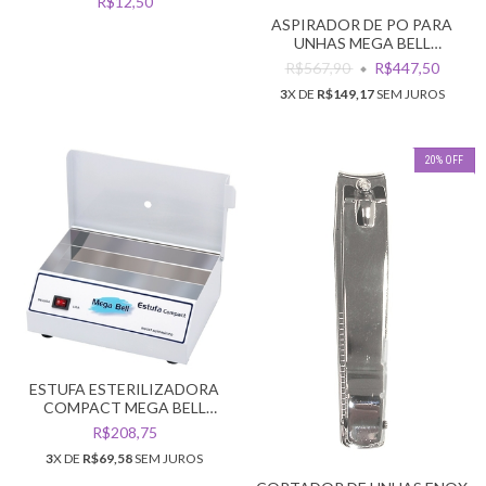
R$12,50
ASPIRADOR DE PO PARA
UNHAS MEGA BELL
PROFISSIONAL BIVOLT
R$567,90
R$447,50
3
X DE
R$149,17
SEM JUROS
20
%
OFF
ESTUFA ESTERILIZADORA
COMPACT MEGA BELL
ESTERELIX BIVOLT
R$208,75
3
X DE
R$69,58
SEM JUROS