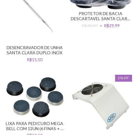
PROTETOR DE BACIA
DESCARTAVEL SANTA CLARA
PEDICURE COM 100UN
R$48,60
R$29,99
DESENCRAVADOR DE UNHA
SANTA CLARA DUPLO INOX
R$15,50
21
%
OFF
LIXA PARA PEDICURO MEGA
BELL COM 12UN (6 FINAS + 6
GROSSAS)