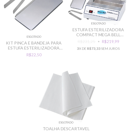
ESGOTADO
ESTUFA ESTERILIZADORA
COMPACT MEGA BELL
ESGOTADO
ESTERELIX C/PINCA
R$231,25
R$219,99
KIT PINCA E BANDEJA PARA
ESTUFA ESTERILIZADORA
3
X DE
R$73,33
SEM JUROS
MEGA BELL
R$22,50
ESGOTADO
TOALHA DESCARTAVEL