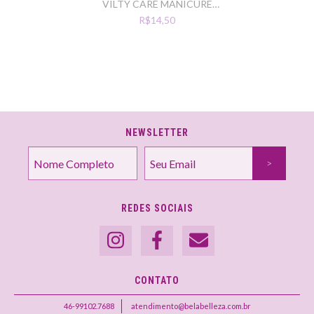
VILTY CARE MANICURE
C/50UN 20X30 GRAM 50
R$14,50
NEWSLETTER
REDES SOCIAIS
CONTATO
46-99102.7688
atendimento@belabelleza.com.br