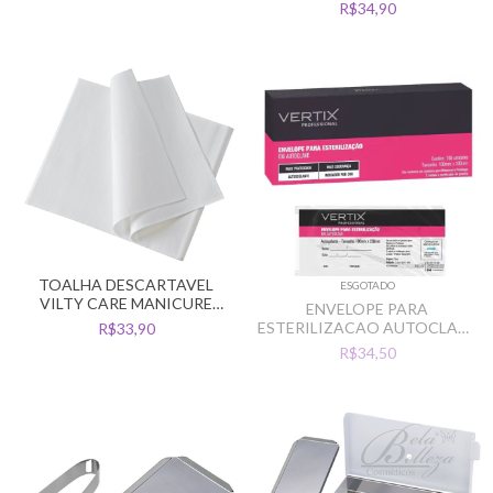
C/50UN 30X40 GRAM 50
R$34,90
TOALHA DESCARTAVEL
ESGOTADO
VILTY CARE MANICURE
ENVELOPE PARA
C/100UN 20X30 GRAM 50
ESTERILIZACAO AUTOCLARE
R$33,90
VERTIX 10X23CM C/100UN
R$34,50