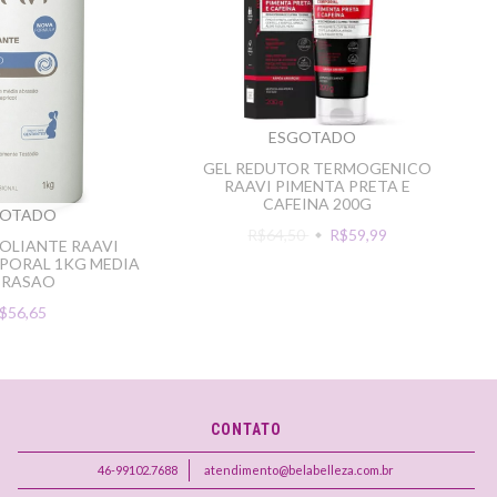
ESGOTADO
GEL REDUTOR TERMOGENICO
RAAVI PIMENTA PRETA E
CAFEINA 200G
GOTADO
R$64,50
R$59,99
OLIANTE RAAVI
PORAL 1KG MEDIA
BRASAO
$56,65
CONTATO
46-99102.7688
atendimento@belabelleza.com.br