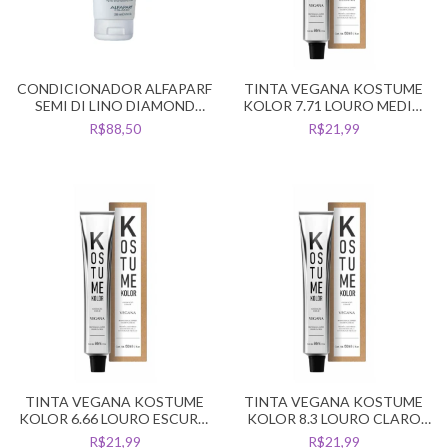
CONDICIONADOR ALFAPARF
TINTA VEGANA KOSTUME
SEMI DI LINO DIAMOND
KOLOR 7.71 LOURO MEDIO
ILLUMINATING 200ML
MARROM ACINZENTADO
R$88,50
R$21,99
TINTA VEGANA KOSTUME
TINTA VEGANA KOSTUME
KOLOR 6.66 LOURO ESCURO
KOLOR 8.3 LOURO CLARO
VERMELHO INTENSO
DOURADO
R$21,99
R$21,99