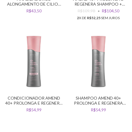
ALONGAMENTO DE CILIOS
REGENERA SHAMPOO +
SOBELLE 30ML
CONDICIONADOR
R$43,50
R$109,98
R$104,50
2
X DE
R$52,25
SEM JUROS
CONDICIONADOR AMEND
SHAMPOO AMEND 40+
40+ PROLONGA E REGENERA
PROLONGA E REGENERA
300G
250ML
R$54,99
R$54,99