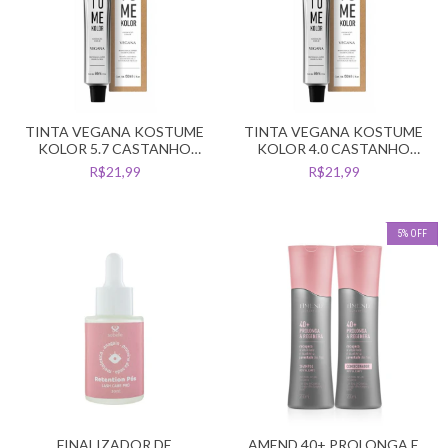
TINTA VEGANA KOSTUME
TINTA VEGANA KOSTUME
KOLOR 5.7 CASTANHO
KOLOR 4.0 CASTANHO
CLARO MARROM
MEDIO
R$21,99
R$21,99
5
%
OFF
FINALIZADOR DE
AMEND 40+ PROLONGA E