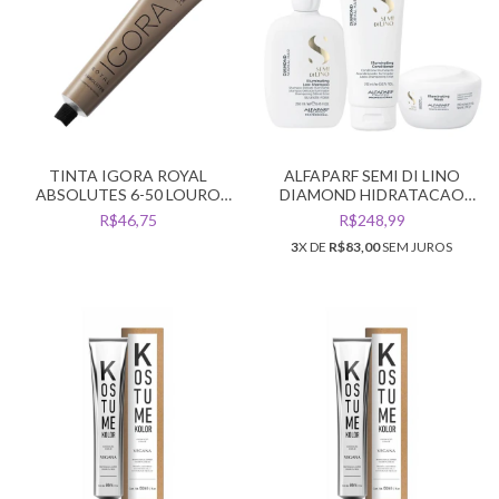
TINTA IGORA ROYAL
ALFAPARF SEMI DI LINO
ABSOLUTES 6-50 LOURO
DIAMOND HIDRATACAO
ESCURO DOURADO
ILUMINADA SH + CON +
R$46,75
R$248,99
NATURAL
MASC
3
X DE
R$83,00
SEM JUROS