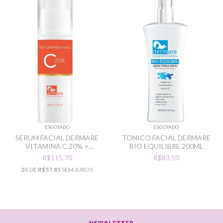
ESGOTADO
ESGOTADO
SERUM FACIAL DERMARE
TONICO FACIAL DERMARE
VITAMINA C 20% +
BIO EQUILIBRE 200ML
VITAMINA E 30ML
R$115,70
R$83,50
2
X DE
R$57,85
SEM JUROS