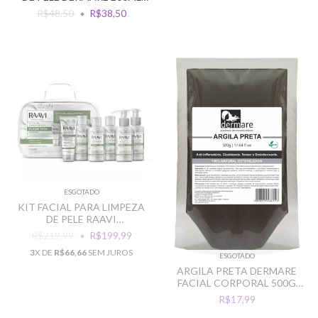
SOLUCAO LIQUIDA
R$48,50
R$38,50
ESGOTADO
KIT FACIAL PARA LIMPEZA
DE PELE RAAVI
PROFISSIONAL
R$219,99
R$199,99
3
X DE
R$66,66
SEM JUROS
ESGOTADO
ARGILA PRETA DERMARE
FACIAL CORPORAL 500G
DESINTOXICANTE
R$17,99