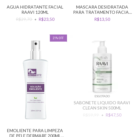
MASCARA DESIDRATADA
AGUA HIDRATANTE FACIAL
PARA TRATAMENTO FACIAL
RAAVI 120ML
VERTIX C/25UN
R$13,50
R$29,70
R$23,50
21
%
OFF
ESGOTADO
SABONETE LIQUIDO RAAVI
CLEAN SKIN 500ML
R$59,99
R$47,50
EMOLIENTE PARA LIMPEZA
DE PELE DERMARE 200ML