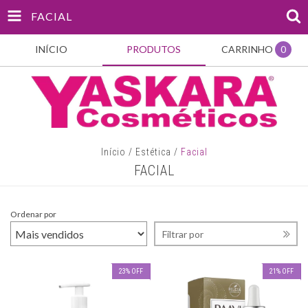
FACIAL
INÍCIO
PRODUTOS
CARRINHO
0
Início
/
Estética
/
Facial
FACIAL
Ordenar por
Filtrar por
23
%
OFF
21
%
OFF