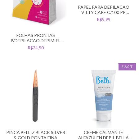
PAPEL PARA DEPILACAO
VILTY CARE C/100 PP
FURADINHO
R$9,99
FOLHAS PRONTAS
P/DEPILACAO DEPIMIEL
CORPO 8 PARES ALOE VERA
R$24,50
21
%
OFF
PINCA BELLIZ BLACK SILVER
CREME CALMANTE
& GOLD PONTA FINA
ALFAZULEN DEPIL BELLA