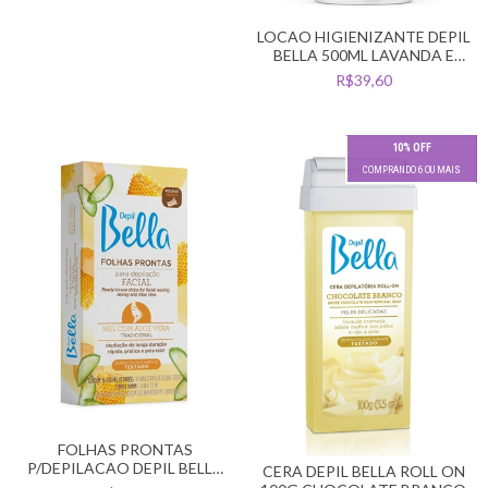
LOCAO HIGIENIZANTE DEPIL
BELLA 500ML LAVANDA E
MELALEUCA
R$39,60
10% OFF
COMPRANDO 6 OU MAIS
FOLHAS PRONTAS
P/DEPILACAO DEPIL BELLA
CERA DEPIL BELLA ROLL ON
ROSTO ALOE VERA C/8