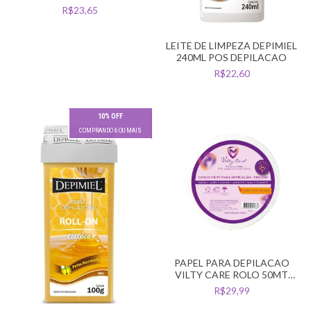
R$23,65
LEITE DE LIMPEZA DEPIMIEL
240ML POS DEPILACAO
R$22,60
10% OFF
COMPRANDO 6 OU MAIS
PAPEL PARA DEPILACAO
VILTY CARE ROLO 50MT
VISCOSE
R$29,99