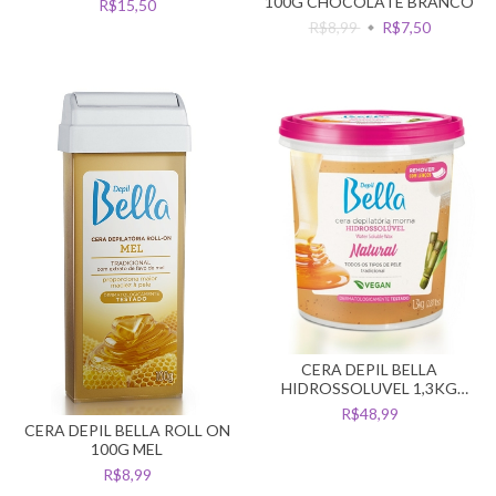
100G CHOCOLATE BRANCO
R$15,50
PARES
R$8,99
R$7,50
CERA DEPIL BELLA
HIDROSSOLUVEL 1,3KG
NATURAL VEGANA
R$48,99
CERA DEPIL BELLA ROLL ON
100G MEL
R$8,99