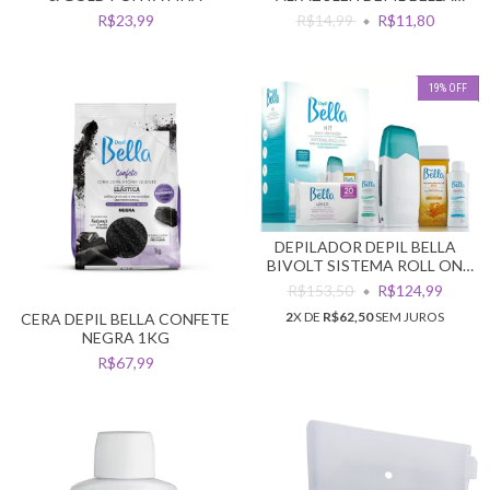
FACIAL E CORPORAL 50G
R$23,99
R$14,99
R$11,80
19
%
OFF
DEPILADOR DEPIL BELLA
BIVOLT SISTEMA ROLL ON
KIT
R$153,50
R$124,99
2
X DE
R$62,50
SEM JUROS
CERA DEPIL BELLA CONFETE
NEGRA 1KG
R$67,99