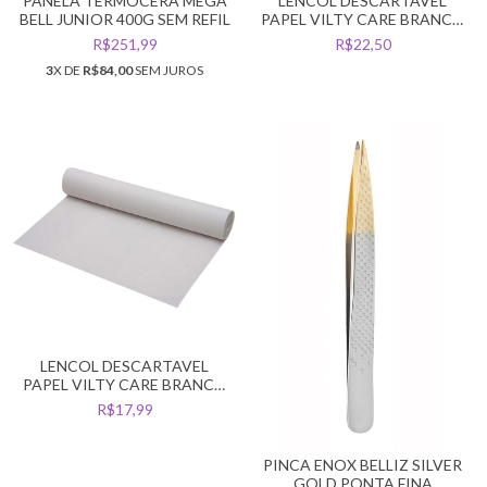
PANELA TERMOCERA MEGA
LENCOL DESCARTAVEL
BELL JUNIOR 400G SEM REFIL
PAPEL VILTY CARE BRANCO
LUXO 50CM X 50MT
R$251,99
R$22,50
3
X DE
R$84,00
SEM JUROS
LENCOL DESCARTAVEL
PAPEL VILTY CARE BRANCO
50CM X 50MT
R$17,99
PINCA ENOX BELLIZ SILVER
GOLD PONTA FINA