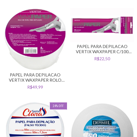
PAPEL PARA DEPILACAO
VERTIX WAXPAPER C/100
FOLHAS FALSO TECIDO
R$22,50
PAPEL PARA DEPILACAO
VERTIX WAXPAPER ROLO
50MT FALSO TECIDO
R$49,99
24
%
OFF