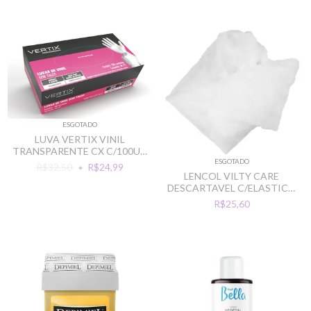
ESGOTADO
LUVA VERTIX VINIL
TRANSPARENTE CX C/100UN
ESGOTADO
SEM TALCO
R$32,50
R$24,99
LENCOL VILTY CARE
DESCARTAVEL C/ELASTICO
2,15MTX90CM C/10UN
R$25,60