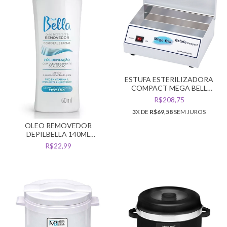
ESTUFA ESTERILIZADORA
COMPACT MEGA BELL
ESTERELIX BIVOLT
R$208,75
3
X DE
R$69,58
SEM JUROS
OLEO REMOVEDOR
DEPILBELLA 140ML
ALGODAO
R$22,99