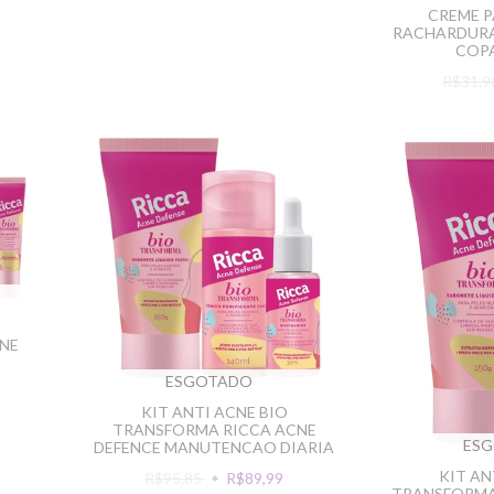
CREME P
RACHARDURA
COPA
R$31,
NE
ESGOTADO
KIT ANTI ACNE BIO
TRANSFORMA RICCA ACNE
ES
DEFENCE MANUTENCAO DIARIA
KIT AN
R$95,85
R$89,99
TRANSFORMA 