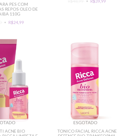
R$48,99
R$39,99
ARA PES COM
S REPOS OLEO DE
IBA 110G
90
R$24,99
GOTADO
ESGOTADO
TI ACNE BIO
TONICO FACIAL RICCA ACNE
RICCA LIMPEZA E
DEFENCE BIO TRANSFORMA