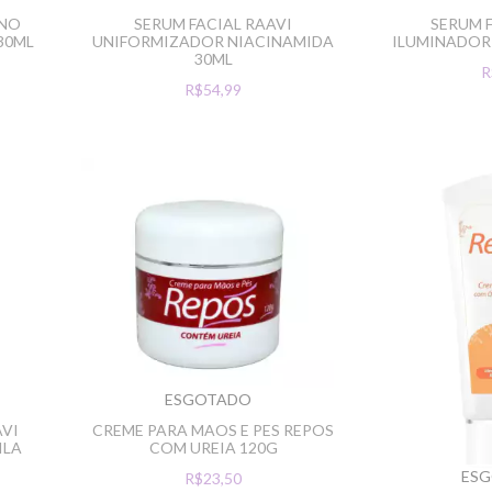
ANO
SERUM FACIAL RAAVI
SERUM 
30ML
UNIFORMIZADOR NIACINAMIDA
ILUMINADOR 
30ML
R
R$54,99
ESGOTADO
AVI
CREME PARA MAOS E PES REPOS
ILA
COM UREIA 120G
ES
R$23,50