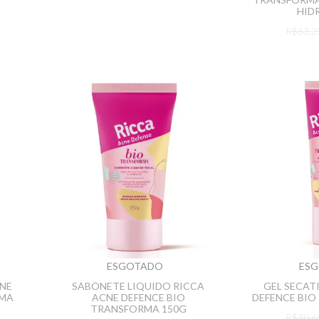
HID
R$63,
ESGOTADO
ES
CNE
SABONETE LIQUIDO RICCA
GEL SECAT
RMA
ACNE DEFENCE BIO
DEFENCE BIO
TRANSFORMA 150G
R$30,