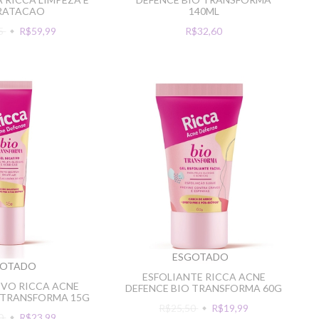
RATACAO
140ML
25
R$59,99
R$32,60
ESGOTADO
GOTADO
ESFOLIANTE RICCA ACNE
IVO RICCA ACNE
DEFENCE BIO TRANSFORMA 60G
 TRANSFORMA 15G
R$25,50
R$19,99
60
R$23,99